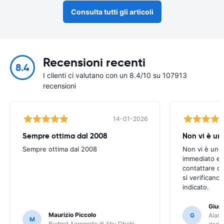
Consulta tutti gli articoli
Recensioni recenti
8.4
I clienti ci valutano con un 8.4/10 su 107913
recensioni
14-01-2026
Sempre ottima dal 2008
Non vi è u
Sempre ottima dal 2008
Non vi è un 
immediato e s
contattare q
si verificano
indicato.
Gius
Maurizio Piccolo
G
Alamo
M
Budget Aeroporto di Abu Dhabi