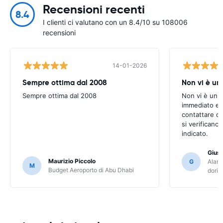
Recensioni recenti
8.4
I clienti ci valutano con un 8.4/10 su 108006
recensioni
14-01-2026
Sempre ottima dal 2008
Non vi è u
Sempre ottima dal 2008
Non vi è un 
immediato e s
contattare q
si verificano
indicato.
Gius
Maurizio Piccolo
G
Alamo
M
Budget Aeroporto di Abu Dhabi
dori