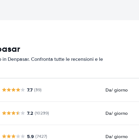
pasar
o in Denpasar. Confronta tutte le recensioni e le
7.7
Da
/ giorno
(39)
7.2
Da
/ giorno
(10239)
5.9
Da
/ giorno
(7427)