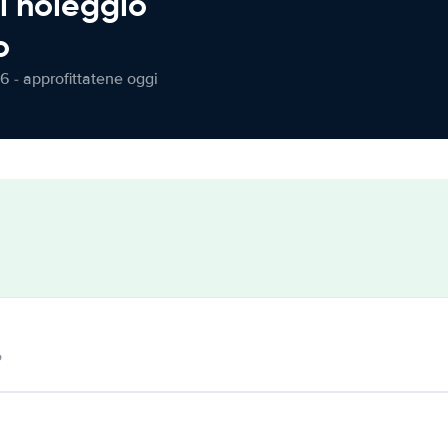
l noleggio
o
6 - approfittatene oggi
o