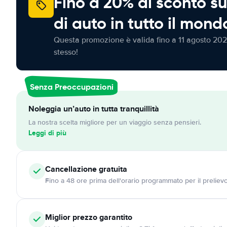
Fino a 20% di sconto su
di auto in tutto il mond
Questa promozione è valida fino a 11 agosto 202
stesso!
Senza Preoccupazioni
Noleggia un’auto in tutta tranquillità
La nostra scelta migliore per un viaggio senza pensieri.
Leggi di più
Cancellazione
gratuita
Fino a 48 ore prima dell'orario programmato per il preliev
Miglior prezzo garantito