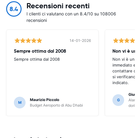
Recensioni recenti
8.4
I clienti ci valutano con un 8.4/10 su 108006
recensioni
14-01-2026
Sempre ottima dal 2008
Non vi è u
Sempre ottima dal 2008
Non vi è un 
immediato e s
contattare q
si verificano
indicato.
Gius
Maurizio Piccolo
G
Alamo
M
Budget Aeroporto di Abu Dhabi
dori