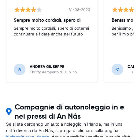
31-08-2023
Sempre molto cordiali, spero di
Sempre molto cordiali, spero di potermi
Benissimo , g
continuare a fidare anche nel futuro
per il mio pr
ANDREA GIUSEPPE
CAR
A
C
Thrifty Aeroporto di Dublino
Flizz
Compagnie di autonoleggio in e
nei pressi di An Nás
Se si sta cercando un auto a noleggio in Irlanda, ma in una
città diversa da An Nás, si prega di cliccare sulla pagina
Noleggio auto Irlanda
, dove è possibile scegliere in quale città