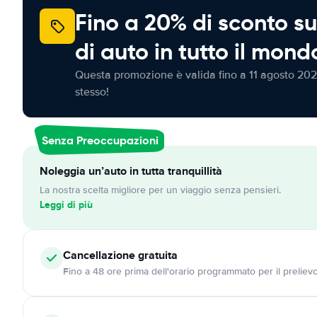
Fino a 20% di sconto su
di auto in tutto il mond
Questa promozione è valida fino a 11 agosto 202
stesso!
Senza Preoccupazioni
Noleggia un’auto in tutta tranquillità
La nostra scelta migliore per un viaggio senza pensieri.
Leggi di più
Cancellazione
gratuita
Fino a 48 ore prima dell'orario programmato per il preliev