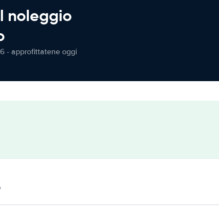
l noleggio
o
6 - approfittatene oggi
o