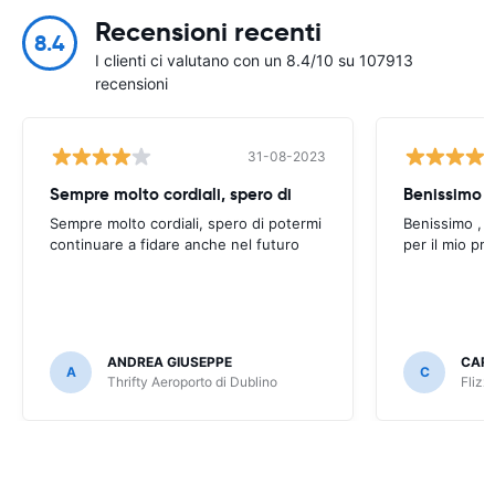
Recensioni recenti
8.4
I clienti ci valutano con un 8.4/10 su 107913
recensioni
31-08-2023
Sempre molto cordiali, spero di
Sempre molto cordiali, spero di potermi
Benissimo , g
continuare a fidare anche nel futuro
per il mio pr
ANDREA GIUSEPPE
CAR
A
C
Thrifty Aeroporto di Dublino
Flizz