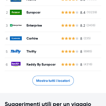
Europcar
8.4
(10239)
Enterprise
8.2
(2406)
Carhire
8
(235)
Thrifty
8
(6965)
Keddy By Europcar
8
(4316)
Mostra tutti i locatori
Suggerimenti utili per un viaggio