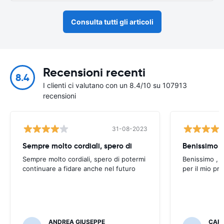
Consulta tutti gli articoli
Recensioni recenti
8.4
I clienti ci valutano con un 8.4/10 su 107913
recensioni
31-08-2023
Sempre molto cordiali, spero di
Sempre molto cordiali, spero di potermi
Benissimo , g
continuare a fidare anche nel futuro
per il mio pr
ANDREA GIUSEPPE
CAR