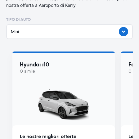
nostra offerta a Aeroporto di Kerry
TIPO DI AUTO
Mini
Hyundai i10
For
O simile
O sim
Le nostre migliori offerte
Le n