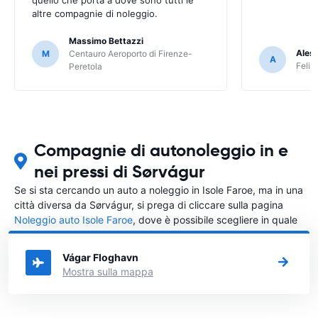
altre compagnie di noleggio.
Massimo Bettazzi
Ales
M
Centauro Aeroporto di Firenze-
A
Felir
Peretola
Compagnie di autonoleggio in e
nei pressi di Sørvágur
Se si sta cercando un auto a noleggio in Isole Faroe, ma in una
città diversa da Sørvágur, si prega di cliccare sulla pagina
Noleggio auto Isole Faroe
, dove è possibile scegliere in quale
città in Isole Faroe si vuole noleggiare l'auto.
Vágar Floghavn
Mostra sulla mappa