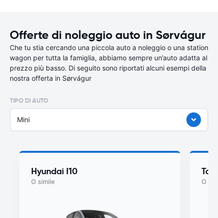
Offerte di noleggio auto in Sørvágur
Che tu stia cercando una piccola auto a noleggio o una station
wagon per tutta la famiglia, abbiamo sempre un’auto adatta al
prezzo più basso. Di seguito sono riportati alcuni esempi della
nostra offerta in Sørvágur
TIPO DI AUTO
Mini
Hyundai I10
Toy
O simile
O sim