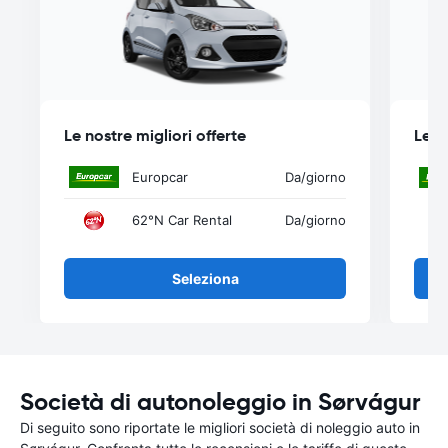
Le nostre migliori offerte
Le n
Europcar
Da
/giorno
62°N Car Rental
Da
/giorno
Seleziona
Società di autonoleggio in Sørvágur
Di seguito sono riportate le migliori società di noleggio auto in