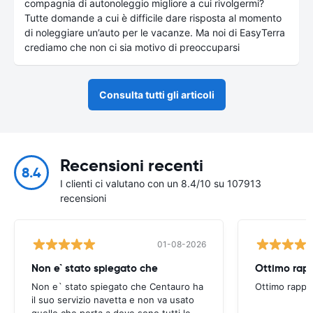
compagnia di autonoleggio migliore a cui rivolgermi?
Tutte domande a cui è difficile dare risposta al momento
di noleggiare un’auto per le vacanze. Ma noi di EasyTerra
crediamo che non ci sia motivo di preoccuparsi
Consulta tutti gli articoli
Recensioni recenti
8.4
I clienti ci valutano con un 8.4/10 su 107913
recensioni
01-08-2026
Non e` stato spiegato che
Ottimo rapp
Non e` stato spiegato che Centauro ha
Ottimo rappo
il suo servizio navetta e non va usato
quello che porta a dove sono tutti le