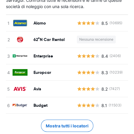
Sørvágur. Confronta tutte le recensioni e le tariffe di queste
società di noleggio con una sola ricerca.
Alamo
8.5
(10695)
62°N Car Rental
Nessuna recensione
Enterprise
8.4
(2406)
Europcar
8.3
(10239)
Avis
8.2
(7427)
Budget
8.1
(11503)
Mostra tutti i locatori