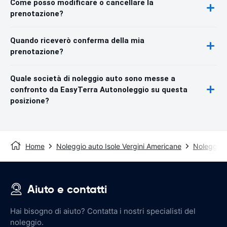
Come posso modificare o cancellare la
prenotazione?
Quando riceverò conferma della mia
prenotazione?
Quale società di noleggio auto sono messe a
confronto da EasyTerra Autonoleggio su questa
posizione?
Home
Noleggio auto Isole Vergini Americane
Noleggio a
Aiuto e contatti
Hai bisogno di aiuto? Contatta i nostri specialisti del
noleggio.