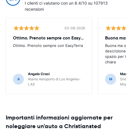
I clienti ci valutano con un 8.4/10 su 107913
recensioni
02-08-2026
Ottimo. Prenoto sempre con EasyTerra
Buona ma oc
Ottimo. Prenoto sempre con EasyTerra
Buona ma occo
descrizione a
spazio per le
chiara
Angelo Croci
Mass
A
Alamo Aeroporto di Los Angeles-
M
Sixt 
LAX
Miam
Importanti informazioni aggiornate per
noleggiare un'auto a Christiansted