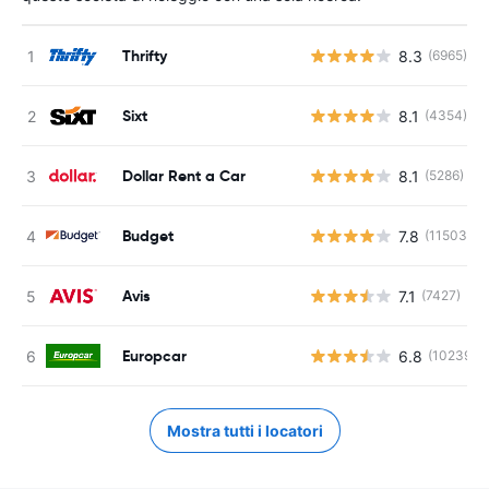
Thrifty
8.3
(6965)
Sixt
8.1
(4354)
Dollar Rent a Car
8.1
(5286)
Budget
7.8
(11503)
Avis
7.1
(7427)
Europcar
6.8
(10239)
Mostra tutti i locatori