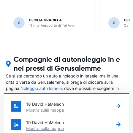
CECILIA GRACIELA
CECI
C
C
Thrifty Aeroporto di Tel Aviv
Cal A
Compagnie di autonoleggio in e
nei pressi di Gerusalemme
Se si sta cercando un auto a noleggio in Israele, ma in una
città diversa da Gerusalemme, si prega di cliccare sulla
pagina
Noleggio auto Israele
, dove è possibile scegliere in
quale città in Israele si vuole noleggiare l'auto.
18 David HaMelech
Mostra sulla mappa
19 David HaMelech
Mostra sulla mappa