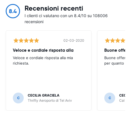
Recensioni recenti
8.4
I clienti ci valutano con un 8.4/10 su 108006
recensioni
02-03-2020
Veloce e cordiale risposta alla
Buone offert
Veloce e cordiale risposta alla mia
Buone offerte
richiesta.
per quanto ri
CECILIA GRACIELA
CECI
C
C
Thrifty Aeroporto di Tel Aviv
Cal A