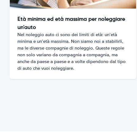
Età minima ed età massima per noleggiare
un'auto
Nel noleggio auto ci sono dei limiti di età: un’età
minima e un’età massima. Non siamo noi a stabilirli,
ma le diverse compagnie di noleggio. Queste regole
non solo variano da compagnia a compagnia, ma
anche da paese a paese e a volte dipendono dal tipo
di auto che vuoi noleggiare.