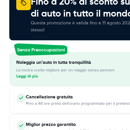
Fino a 20% di sconto su
di auto in tutto il mond
Questa promozione è valida fino a 11 agosto 202
stesso!
Senza Preoccupazioni
Noleggia un’auto in tutta tranquillità
La nostra scelta migliore per un viaggio senza pensieri.
Leggi di più
Cancellazione
gratuita
Fino a 48 ore prima dell'orario programmato per il preliev
Miglior prezzo garantito