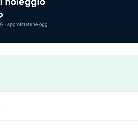
l noleggio
o
6 - approfittatene oggi
o