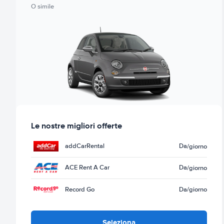
O simile
Le nostre migliori offerte
addCarRental
Da
/giorno
ACE Rent A Car
Da
/giorno
Record Go
Da
/giorno
Seleziona