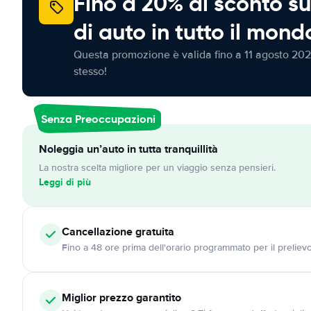
Fino a 20% di sconto su
di auto in tutto il mond
Questa promozione è valida fino a 11 agosto 202
stesso!
Senza Preoccupazioni
Noleggia un’auto in tutta tranquillità
La nostra scelta migliore per un viaggio senza pensieri.
Leggi di più
Cancellazione
gratuita
Fino a 48 ore prima dell'orario programmato per il preliev
Miglior prezzo garantito