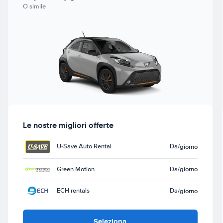
O simile
Le nostre migliori offerte
U-Save Auto Rental
Da
/giorno
Green Motion
Da
/giorno
ECH rentals
Da
/giorno
Seleziona