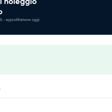
l noleggio
o
6 - approfittatene oggi
o