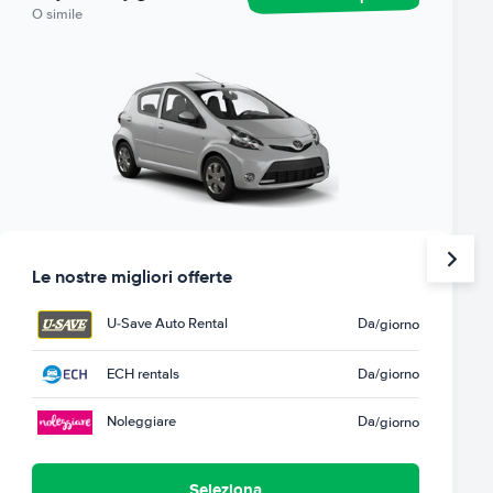
O simile
Le nostre migliori offerte
U-Save Auto Rental
Da
/giorno
ECH rentals
Da
/giorno
Noleggiare
Da
/giorno
Seleziona