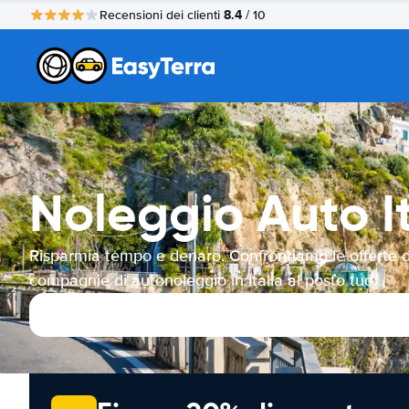
8.4
Recensioni dei clienti
/ 10
Noleggio Auto It
Risparmia tempo e denaro. Confrontiamo le offerte d
compagnie di autonoleggio in Italia al posto tuo.