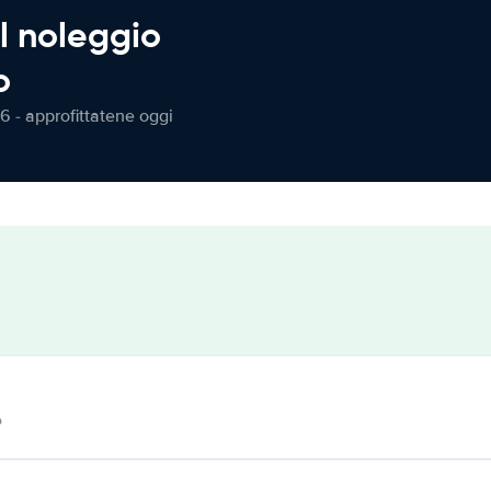
l noleggio
o
6 - approfittatene oggi
o