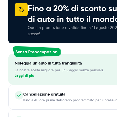
Fino a 20% di sconto su
di auto in tutto il mond
Questa promozione è valida fino a 11 agosto 202
stesso!
Senza Preoccupazioni
Noleggia un’auto in tutta tranquillità
La nostra scelta migliore per un viaggio senza pensieri.
Leggi di più
Cancellazione
gratuita
Fino a 48 ore prima dell'orario programmato per il preliev