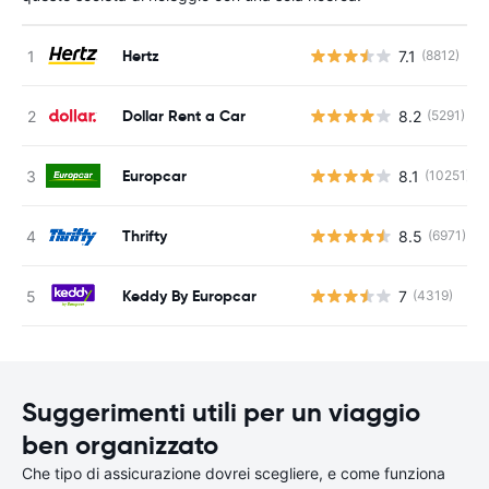
Hertz
7.1
(8812)
Dollar Rent a Car
8.2
(5291)
Europcar
8.1
(10251)
Thrifty
8.5
(6971)
Keddy By Europcar
7
(4319)
Suggerimenti utili per un viaggio
ben organizzato
Che tipo di assicurazione dovrei scegliere, e come funziona