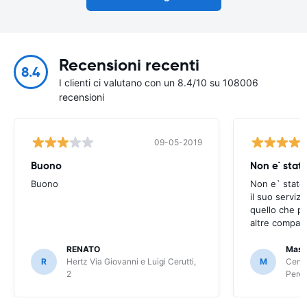
Recensioni recenti
8.4
I clienti ci valutano con un 8.4/10 su 108006
recensioni
09-05-2019
Buono
Non e` stat
Buono
Non e` stato
il suo serviz
quello che po
altre compagn
RENATO
Mass
R
Hertz Via Giovanni e Luigi Cerutti,
M
Centa
2
Peret