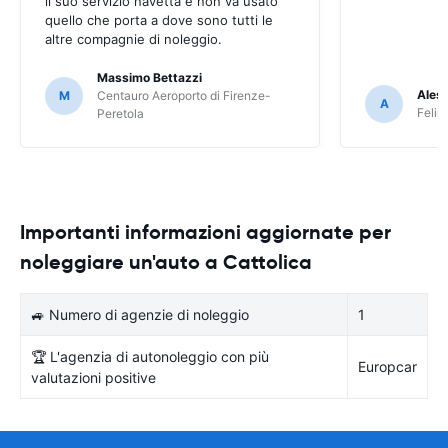
il suo servizio navetta e non va usato
quello che porta a dove sono tutti le
altre compagnie di noleggio.
Massimo Bettazzi
Ales
M
Centauro Aeroporto di Firenze-
A
Felir
Peretola
Importanti informazioni aggiornate per
noleggiare un'auto a Cattolica
🚙 Numero di agenzie di noleggio
1
🏆 L'agenzia di autonoleggio con più
Europcar
valutazioni positive