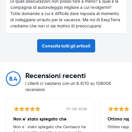
Di quali assicurazioni non posso fare a meno? E qual è la
compagnia di autonoleggio migliore a cui rivolgermi?
Tutte domande a cui è difficile dare risposta al momento
di noleggiare un’auto per le vacanze. Ma noi di EasyTerra
crediamo che non ci sia motivo di preoccuparsi
Consulta tutti gli articoli
Recensioni recenti
8.4
I clienti ci valutano con un 8.4/10 su 108006
recensioni
01-08-2026
Non e` stato spiegato che
Ottimo rapp
Non e` stato spiegato che Centauro ha
Ottimo rappo