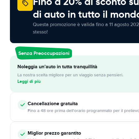
Fino a 20% di sconto su
di auto in tutto il mond
Questa promozione è valida fino a 11 agosto 202
stesso!
Senza Preoccupazioni
Noleggia un’auto in tutta tranquillità
La nostra scelta migliore per un viaggio senza pensieri.
Leggi di più
Cancellazione
gratuita
Fino a 48 ore prima dell'orario programmato per il preliev
Miglior prezzo garantito