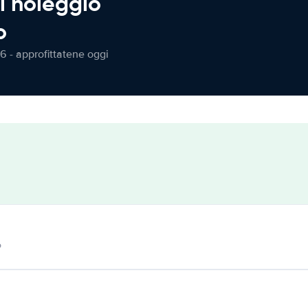
l noleggio
o
6 - approfittatene oggi
o