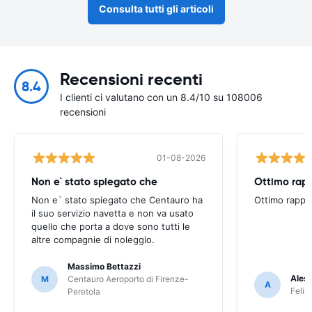
Consulta tutti gli articoli
Recensioni recenti
8.4
I clienti ci valutano con un 8.4/10 su 108006
recensioni
01-08-2026
Non e` stato spiegato che
Ottimo rapp
Non e` stato spiegato che Centauro ha
Ottimo rappo
il suo servizio navetta e non va usato
quello che porta a dove sono tutti le
altre compagnie di noleggio.
Massimo Bettazzi
Ales
M
Centauro Aeroporto di Firenze-
A
Felir
Peretola