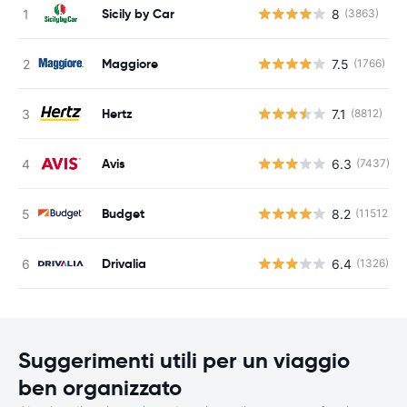
Sicily by Car
8
(3863)
Maggiore
7.5
(1766)
Hertz
7.1
(8812)
Avis
6.3
(7437)
Budget
8.2
(11512)
Drivalia
6.4
(1326)
Suggerimenti utili per un viaggio
ben organizzato