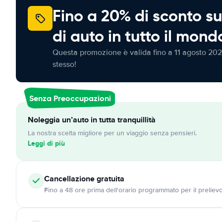
Fino a 20% di sconto su
di auto in tutto il mond
Questa promozione è valida fino a 11 agosto 202
stesso!
Senza Preoccupazioni
Noleggia un’auto in tutta tranquillità
La nostra scelta migliore per un viaggio senza pensieri.
Leggi di più
Cancellazione
gratuita
Fino a 48 ore prima dell'orario programmato per il preliev