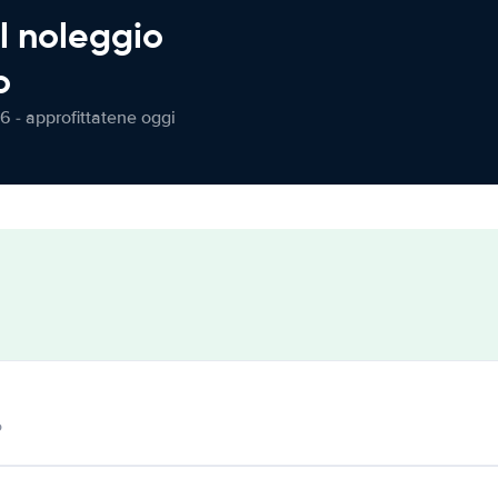
l noleggio
o
6 - approfittatene oggi
o