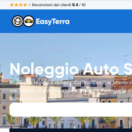
8.4
Recensioni dei clienti
/ 10
Noleggio Auto St
Risparmia tempo e denaro. Confrontiamo le offerte d
compagnie di autonoleggio a Stazione Ferroviaria di
Brindisi al posto tuo.