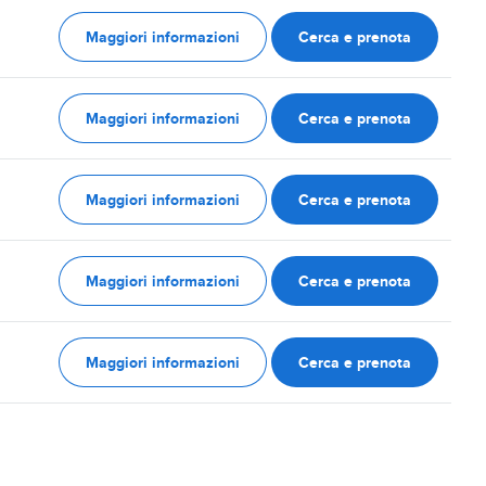
Maggiori informazioni
Cerca e prenota
Maggiori informazioni
Cerca e prenota
Maggiori informazioni
Cerca e prenota
Maggiori informazioni
Cerca e prenota
Maggiori informazioni
Cerca e prenota