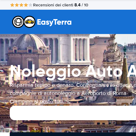
8.4
Recensioni dei clienti
/ 10
Noleggio Auto 
Risparmia tempo e denaro. Confrontiamo le offerte d
compagnie di autonoleggio a Aeroporto di Roma-
Ciampino al posto tuo.