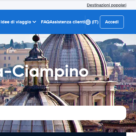
Destinazioni popolari
 idee di viaggio
FAQ
Assistenza clienti
(IT)
Accedi
ma-Ciampino