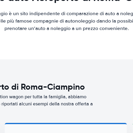
io è un sito indipendente di comparazione di auto a nolegg
elle più famose compagnie di autonoleggio dando la possibilità
prenotare un'auto a noleggio a un prezzo conveniente.
orto di Roma-Ciampino
tion wagon per tutta la famiglia, abbiamo
riportati alcuni esempi della nostra offerta a