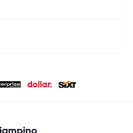
Ciampino