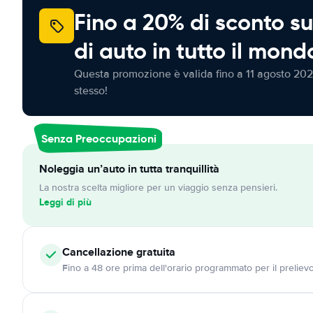
Fino a 20% di sconto su
di auto in tutto il mond
Questa promozione è valida fino a 11 agosto 202
stesso!
Senza Preoccupazioni
Noleggia un’auto in tutta tranquillità
La nostra scelta migliore per un viaggio senza pensieri.
Leggi di più
Cancellazione
gratuita
Fino a 48 ore prima dell'orario programmato per il preliev