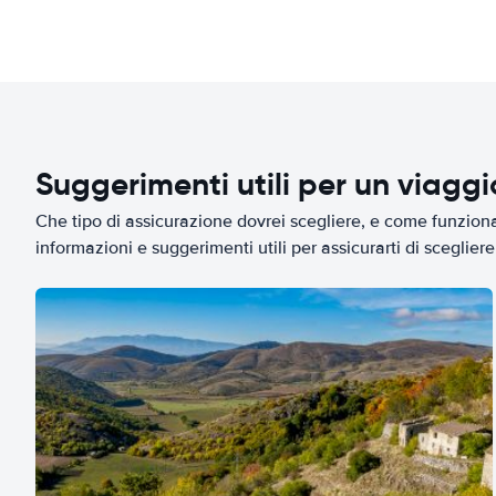
Suggerimenti utili per un viagg
Che tipo di assicurazione dovrei scegliere, e come funziona 
informazioni e suggerimenti utili per assicurarti di scegliere 