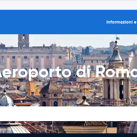
Informazioni e
Aeroporto di Ro
elle