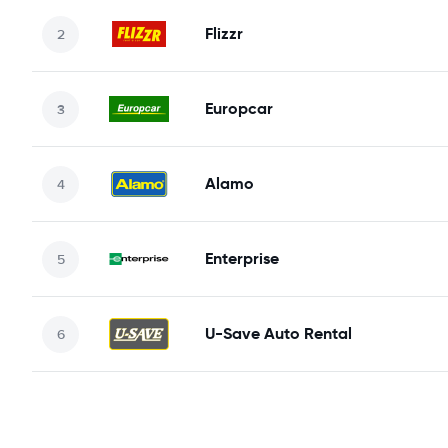
Flizzr
Europcar
Alamo
Enterprise
U-Save Auto Rental