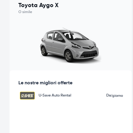
Toyota Aygo X
O simile
Le nostre migliori offerte
U-Save Auto Rental
Da
/giorno