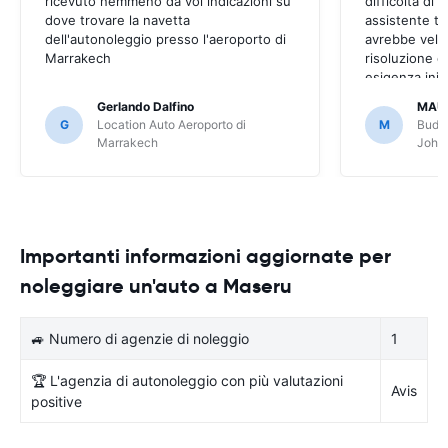
ricevuto nemmeno da voi indicazioni su
difficoltà di
dove trovare la navetta
assistente t
dell'autonoleggio presso l'aeroporto di
avrebbe veloc
Marrakech
risoluzione d
esigenza inizi
però risolto,
Gerlando Dalfino
MAU
G
Location Auto Aeroporto di
M
Budge
Marrakech
Joha
Importanti informazioni aggiornate per
noleggiare un'auto a Maseru
🚙 Numero di agenzie di noleggio
1
🏆 L'agenzia di autonoleggio con più valutazioni
Avis
positive