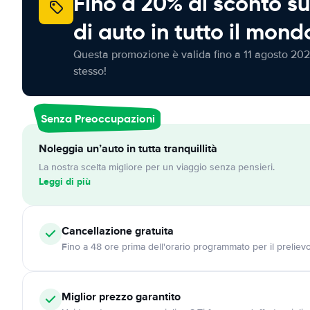
Fino a 20% di sconto su
di auto in tutto il mond
Questa promozione è valida fino a 11 agosto 202
stesso!
Senza Preoccupazioni
Noleggia un’auto in tutta tranquillità
La nostra scelta migliore per un viaggio senza pensieri.
Leggi di più
Cancellazione
gratuita
Fino a 48 ore prima dell'orario programmato per il preliev
Miglior prezzo garantito