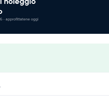
l noleggio
o
6 - approfittatene oggi
o