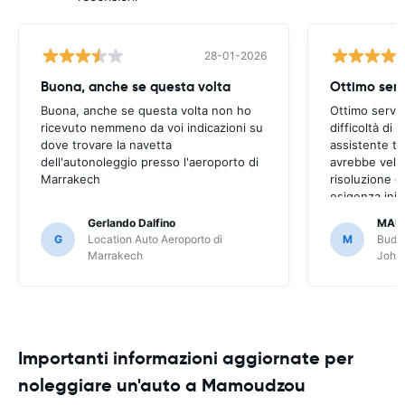
28-01-2026
Buona, anche se questa volta
Ottimo serv
Buona, anche se questa volta non ho
Ottimo serviz
ricevuto nemmeno da voi indicazioni su
difficoltà di
dove trovare la navetta
assistente t
dell'autonoleggio presso l'aeroporto di
avrebbe veloc
Marrakech
risoluzione d
esigenza inizi
però risolto,
Gerlando Dalfino
MAU
G
Location Auto Aeroporto di
M
Budge
Marrakech
Joha
Importanti informazioni aggiornate per
noleggiare un'auto a Mamoudzou