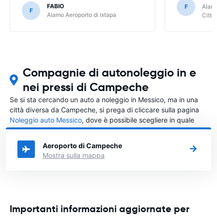
FABIO
F
Alamo
F
Alamo Aeroporto di Ixtapa
Città
Compagnie di autonoleggio in e
nei pressi di Campeche
Se si sta cercando un auto a noleggio in Messico, ma in una
città diversa da Campeche, si prega di cliccare sulla pagina
Noleggio auto Messico
, dove è possibile scegliere in quale
città in Messico si vuole noleggiare l'auto.
Aeroporto di Campeche
Mostra sulla mappa
Importanti informazioni aggiornate per