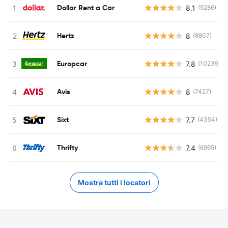
Dollar Rent a Car
8.1
(5286)
Hertz
8
(8807)
Europcar
7.8
(10239)
Avis
8
(7427)
Sixt
7.7
(4354)
Thrifty
7.4
(6965)
Mostra tutti i locatori