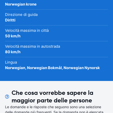
Norwegian krone
Direzione di guida
Diritti
Velocità massima in città
50 km/h
Velocità massima in autostrada
80 km/h
Lingua
Norwegian, Norwegian Bokmål, Norwegian Nynorsk
Che cosa vorrebbe sapere la
maggior parte delle persone
Le domande e le risposte che seguono sono una selezione
delle domande più frequenti. Se la domanda non è elencata,