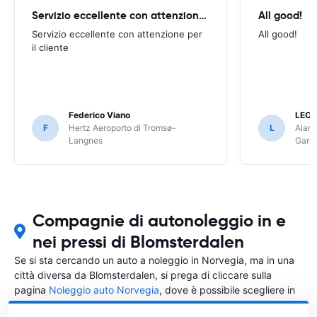
Servizio eccellente con attenzione per
All good!
Servizio eccellente con attenzione per
All good!
il cliente
Federico Viano
LEO
F
Hertz Aeroporto di Tromsø-
L
Alamo
Langnes
Gard
Compagnie di autonoleggio in e
nei pressi di Blomsterdalen
Se si sta cercando un auto a noleggio in Norvegia, ma in una
città diversa da Blomsterdalen, si prega di cliccare sulla
pagina
Noleggio auto Norvegia
, dove è possibile scegliere in
quale città in Norvegia si vuole noleggiare l'auto.