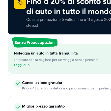
Fino a 20% di sconto su
di auto in tutto il mond
Questa promozione è valida fino a 11 agosto 202
stesso!
Senza Preoccupazioni
Noleggia un’auto in tutta tranquillità
La nostra scelta migliore per un viaggio senza pensieri.
Leggi di più
Cancellazione
gratuita
Fino a 48 ore prima dell'orario programmato per il preliev
Miglior prezzo garantito