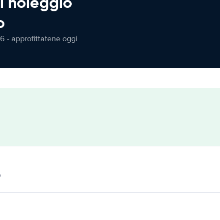
l noleggio
o
6 - approfittatene oggi
o