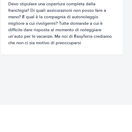
Devo stipulare una copertura completa della
franchigia? Di quali assicurazioni non posso fare a
meno? E qual è la compagnia di autonoleggio
migliore a cui rivolgermi? Tutte domande a cui è
difficile dare risposta al momento di noleggiare
un’auto per le vacanze. Ma noi di EasyTerra crediamo
che non ci sia motivo di preoccuparsi