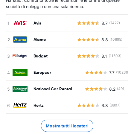
Harstad. Confronta tutte le recensioni e le tariffe di queste
società di noleggio con una sola ricerca.
Avis
8.7
(7427)
Alamo
8.8
(10695)
Budget
8.1
(11503)
Europcar
7.7
(10239)
National Car Rental
8.2
(491)
Hertz
6.8
(8807)
Mostra tutti i locatori