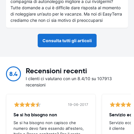
compagnia di autonoleggio migliore a cui rivolgermi?
Tutte domande a cui è difficile dare risposta al momento
di noleggiare un’auto per le vacanze. Ma noi di EasyTerra
crediamo che non ci sia motivo di preoccuparsi
Consulta tutti gli articoli
Recensioni recenti
8.4
I clienti ci valutano con un 8.4/10 su 107913
recensioni
19-06-2017
Se si ha bisogno non
Se si ha bisogno non capisco che
Servizio ecce
numero devo fare essendo all'estero,
il cliente
Italia o Paese ospitante? Per il resto