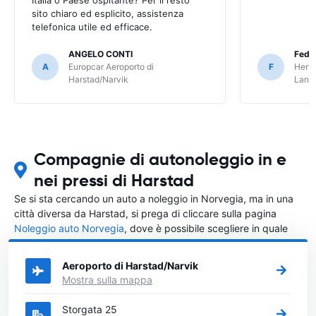
sito chiaro ed esplicito, assistenza
telefonica utile ed efficace.
ANGELO CONTI
Fede
A
Europcar Aeroporto di
F
Hertz
Harstad/Narvik
Lang
Compagnie di autonoleggio in e
nei pressi di Harstad
Se si sta cercando un auto a noleggio in Norvegia, ma in una
città diversa da Harstad, si prega di cliccare sulla pagina
Noleggio auto Norvegia
, dove è possibile scegliere in quale
città in Norvegia si vuole noleggiare l'auto.
Aeroporto di Harstad/Narvik
Mostra sulla mappa
Storgata 25