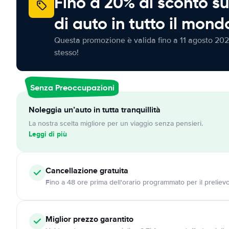
Fino a 20% di sconto su
di auto in tutto il mond
Questa promozione è valida fino a 11 agosto 202
stesso!
Senza Preoccupazioni
Noleggia un’auto in tutta tranquillità
La nostra scelta migliore per un viaggio senza pensieri.
Leggi di più
Cancellazione
gratuita
Fino a 48 ore prima dell'orario programmato per il preliev
Miglior prezzo garantito