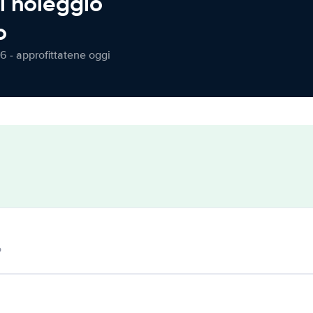
l noleggio
o
6 - approfittatene oggi
o