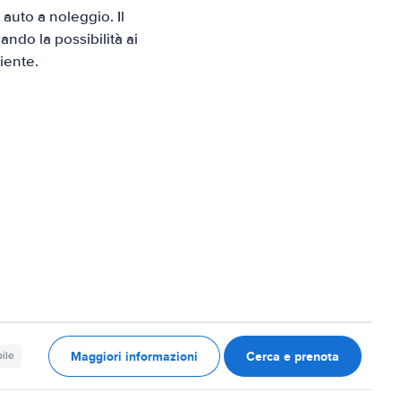
uto a noleggio. Il
ndo la possibilità ai
iente.
Maggiori informazioni
Cerca e prenota
ile