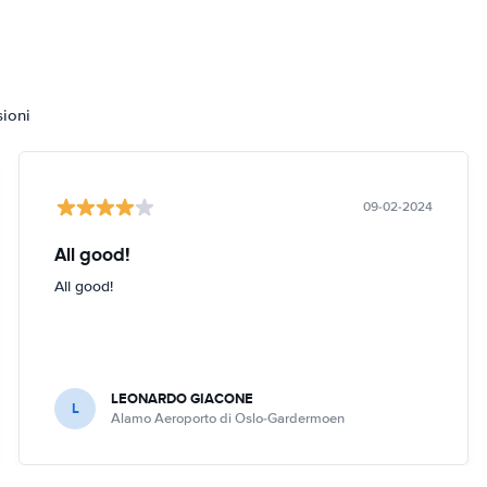
sioni
09-02-2024
All good!
All good!
LEONARDO GIACONE
L
Alamo Aeroporto di Oslo-Gardermoen