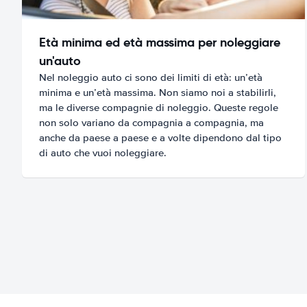
Età minima ed età massima per noleggiare
un'auto
Nel noleggio auto ci sono dei limiti di età: un’età
minima e un’età massima. Non siamo noi a stabilirli,
ma le diverse compagnie di noleggio. Queste regole
non solo variano da compagnia a compagnia, ma
anche da paese a paese e a volte dipendono dal tipo
di auto che vuoi noleggiare.