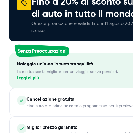
Fino a 20% di sconto su
di auto in tutto il mond
Questa promozione è valida fino a 11 agosto 202
stesso!
Senza Preoccupazioni
Noleggia un’auto in tutta tranquillità
La nostra scelta migliore per un viaggio senza pensieri.
Leggi di più
Cancellazione
gratuita
Fino a 48 ore prima dell'orario programmato per il preliev
Miglior prezzo garantito