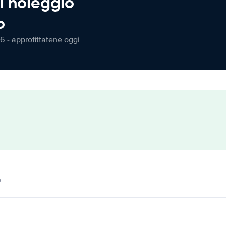
l noleggio
o
6 - approfittatene oggi
o