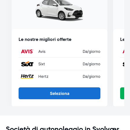
Le nostre migliori offerte
Le n
Avis
Da
/giorno
Sixt
Da
/giorno
Hertz
Da
/giorno
Seleziona
Società di autonoleggio in Svolvær