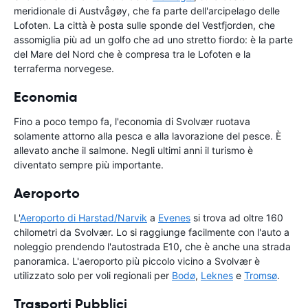
meridionale di Austvågøy, che fa parte dell'arcipelago delle
Lofoten. La città è posta sulle sponde del Vestfjorden, che
assomiglia più ad un golfo che ad uno stretto fiordo: è la parte
del Mare del Nord che è compresa tra le Lofoten e la
terraferma norvegese.
Economia
Fino a poco tempo fa, l'economia di Svolvær ruotava
solamente attorno alla pesca e alla lavorazione del pesce. È
allevato anche il salmone. Negli ultimi anni il turismo è
diventato sempre più importante.
Aeroporto
L'
Aeroporto di Harstad/Narvik
a
Evenes
si trova ad oltre 160
chilometri da Svolvær. Lo si raggiunge facilmente con l'auto a
noleggio prendendo l'autostrada E10, che è anche una strada
panoramica. L'aeroporto più piccolo vicino a Svolvær è
utilizzato solo per voli regionali per
Bodø
,
Leknes
e
Tromsø
.
Trasporti Pubblici