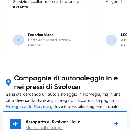
Servizio eccellente con attenzione per
All good!
il cliente
Federico Viano
LEO
F
Hertz Aeroporto di Tromsø-
L
Alamo
Langnes
Gard
Compagnie di autonoleggio in e
nei pressi di Svolvær
Se si sta cercando un auto a noleggio in Norvegia, ma in una
città diversa da Svolvær, si prega di cliccare sulla pagina
Noleggio auto Norvegia
, dove è possibile scegliere in quale
città in Norvegia si vuole noleggiare l'auto.
Aeroporto di Svolvær-Helle
Mostra sulla mappa