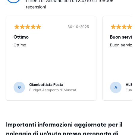
I clienti ci valutano con un 8.4/10 su 108006
recensioni
30-10-2025
Ottimo
Buon serviz
Ottimo
Buon servizi
Giambattista Festa
ALE
G
A
Budget Aeroporto di Muscat
Europ
Importanti informazioni aggiornate per il
noleggio di un'auto presso aeroporto di