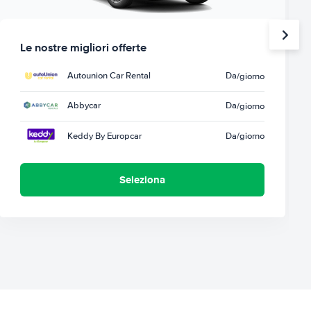
Le nostre migliori offerte
Autounion Car Rental
Da
/giorno
Abbycar
Da
/giorno
Keddy By Europcar
Da
/giorno
Seleziona