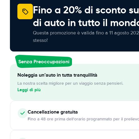
Fino a 20% di sconto su
di auto in tutto il mond
Questa promozione è valida fino a 11 agosto 202
stesso!
Senza Preoccupazioni
Noleggia un’auto in tutta tranquillità
La nostra scelta migliore per un viaggio senza pensieri.
Leggi di più
Cancellazione
gratuita
Fino a 48 ore prima dell'orario programmato per il preliev