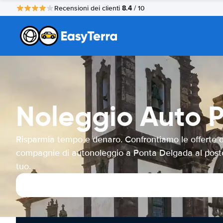
8.4
Recensioni dei clienti
/ 10
Noleggio Auto 
Risparmia tempo e denaro. Confrontiamo le offerte d
compagnie di autonoleggio a Ponta Delgada al post
tuo.