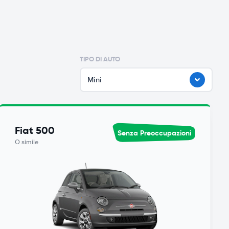
TIPO DI AUTO
Mini
Fiat 500
Senza Preoccupazioni
O simile