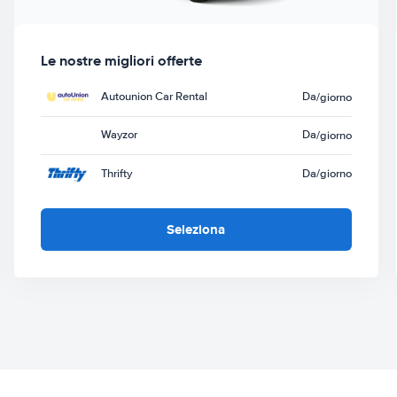
Le nostre migliori offerte
Autounion Car Rental
Da
/giorno
Wayzor
Da
/giorno
Thrifty
Da
/giorno
Seleziona