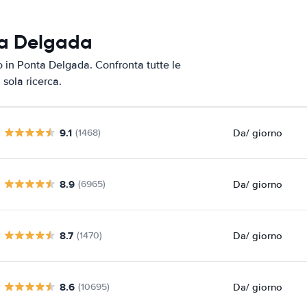
ta Delgada
to in Ponta Delgada. Confronta tutte le
 sola ricerca.
9.1
Da
/ giorno
(1468)
8.9
Da
/ giorno
(6965)
8.7
Da
/ giorno
(1470)
8.6
Da
/ giorno
(10695)