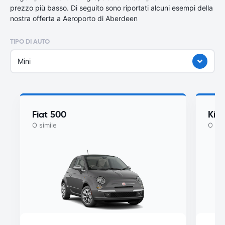
prezzo più basso. Di seguito sono riportati alcuni esempi della
nostra offerta a Aeroporto di Aberdeen
TIPO DI AUTO
Mini
Fiat 500
Kia
O simile
O sim