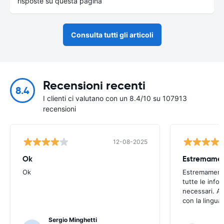
risposte su questa pagina
Consulta tutti gli articoli
Recensioni recenti
8.4
I clienti ci valutano con un 8.4/10 su 107913
recensioni
12-08-2025
Ok
Ok
Estremamente
tutte le infor
necessari. Av
con la lingua
Sergio Minghetti