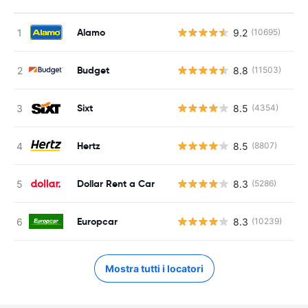
Alamo
9.2
(10695)
Budget
8.8
(11503)
Sixt
8.5
(4354)
Hertz
8.5
(8807)
Dollar Rent a Car
8.3
(5286)
Europcar
8.3
(10239)
Mostra tutti i locatori