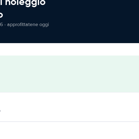
l noleggio
o
6 - approfittatene oggi
o