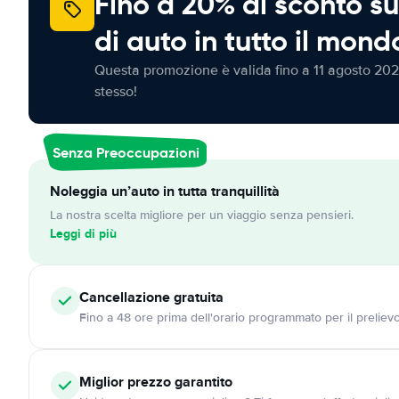
Fino a 20% di sconto su
di auto in tutto il mond
Questa promozione è valida fino a 11 agosto 202
stesso!
Senza Preoccupazioni
Noleggia un’auto in tutta tranquillità
La nostra scelta migliore per un viaggio senza pensieri.
Leggi di più
Cancellazione
gratuita
Fino a 48 ore prima dell'orario programmato per il preliev
Miglior prezzo garantito