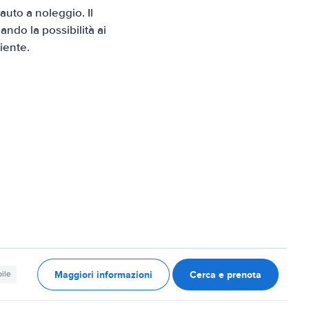
uto a noleggio. Il
ndo la possibilità ai
iente.
Maggiori informazioni
Cerca e prenota
ile