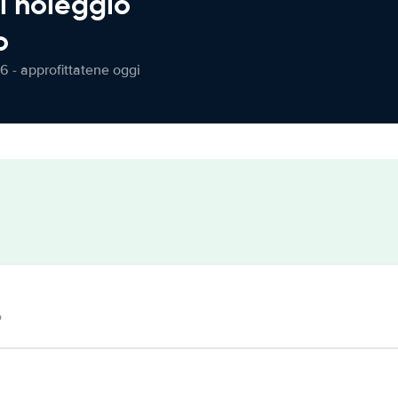
l noleggio
o
6 - approfittatene oggi
o