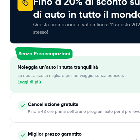
Fino a 20% di sconto su
di auto in tutto il mond
Questa promozione è valida fino a 11 agosto 202
stesso!
Senza Preoccupazioni
Noleggia un’auto in tutta tranquillità
La nostra scelta migliore per un viaggio senza pensieri.
Leggi di più
Cancellazione
gratuita
Fino a 48 ore prima dell'orario programmato per il preliev
Miglior prezzo garantito