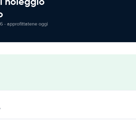
l noleggio
o
6 - approfittatene oggi
o