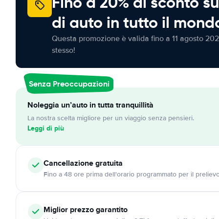
Fino a 20% di sconto su
di auto in tutto il mond
Questa promozione è valida fino a 11 agosto 202
stesso!
Senza Preoccupazioni
Noleggia un’auto in tutta tranquillità
La nostra scelta migliore per un viaggio senza pensieri.
Leggi di più
Cancellazione
gratuita
Fino a 48 ore prima dell'orario programmato per il preliev
Miglior prezzo garantito