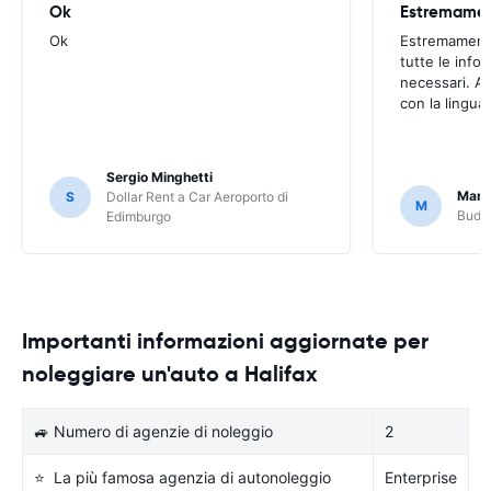
Ok
Ok
Estremamente
tutte le infor
necessari. Av
con la lingua
Sergio Minghetti
Marc
S
Dollar Rent a Car Aeroporto di
M
Budge
Edimburgo
Importanti informazioni aggiornate per
noleggiare un'auto a Halifax
🚙 Numero di agenzie di noleggio
2
⭐ La più famosa agenzia di autonoleggio
Enterprise