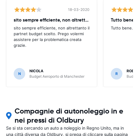
18-03-2020
sito sempre efficiente, non altrettanto
Tutto bene.
sito sempre efficiente, non altrettanto il
Tutto bene.
partnet budget scelto. Prego volermi
assistere per la problematica creata
grazie.
NICOLA
ROB
N
R
Budget Aeroporto di Manchester
Budge
Compagnie di autonoleggio in e
nei pressi di Oldbury
Se si sta cercando un auto a noleggio in Regno Unito, ma in
una città diversa da Oldbury, si prega di cliccare sulla pagina