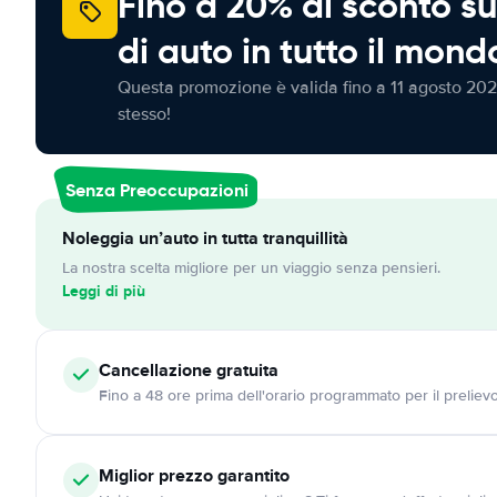
Fino a 20% di sconto su
di auto in tutto il mond
Questa promozione è valida fino a 11 agosto 202
stesso!
Senza Preoccupazioni
Noleggia un’auto in tutta tranquillità
La nostra scelta migliore per un viaggio senza pensieri.
Leggi di più
Cancellazione
gratuita
Fino a 48 ore prima dell'orario programmato per il preliev
Miglior prezzo garantito