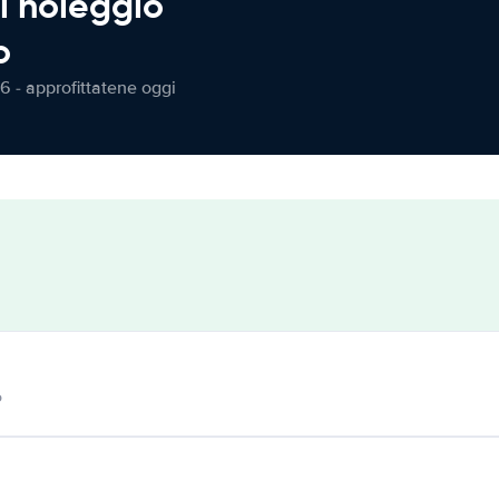
l noleggio
o
6 - approfittatene oggi
o