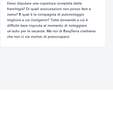
Devo stipulare una copertura completa della
franchigia? Di quali assicurazioni non posso fare a
meno? E qual è la compagnia di autonoleggio
migliore a cui rivolgermi? Tutte domande a cui è
difficile dare risposta al momento di noleggiare
un’auto per le vacanze. Ma noi di EasyTerra crediamo
che non ci sia motivo di preoccuparsi