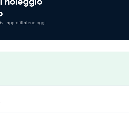
l noleggio
o
6 - approfittatene oggi
o