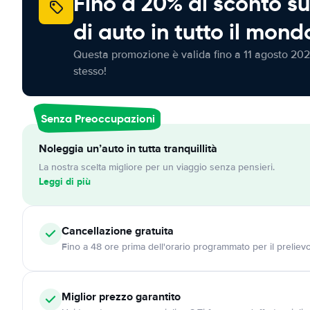
Fino a 20% di sconto su
di auto in tutto il mond
Questa promozione è valida fino a 11 agosto 202
stesso!
Senza Preoccupazioni
Noleggia un’auto in tutta tranquillità
La nostra scelta migliore per un viaggio senza pensieri.
Leggi di più
Cancellazione
gratuita
Fino a 48 ore prima dell'orario programmato per il preliev
Miglior prezzo garantito