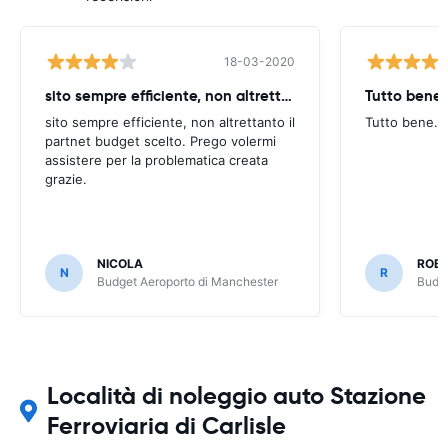
18-03-2020
sito sempre efficiente, non altrettanto
Tutto bene.
sito sempre efficiente, non altrettanto il
Tutto bene.
partnet budget scelto. Prego volermi
assistere per la problematica creata
grazie.
NICOLA
ROB
N
R
Budget Aeroporto di Manchester
Budge
Località di noleggio auto Stazione
Ferroviaria di Carlisle