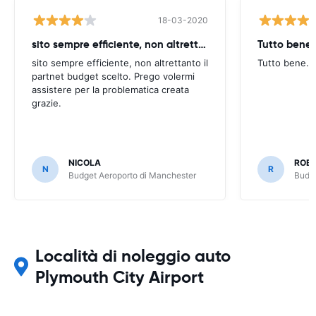
18-03-2020
sito sempre efficiente, non altrettanto
Tutto bene.
sito sempre efficiente, non altrettanto il
Tutto bene.
partnet budget scelto. Prego volermi
assistere per la problematica creata
grazie.
NICOLA
ROB
N
R
Budget Aeroporto di Manchester
Budge
Località di noleggio auto
Plymouth City Airport