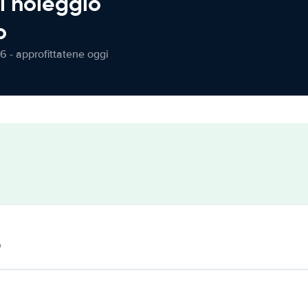
l noleggio
o
6 - approfittatene oggi
o