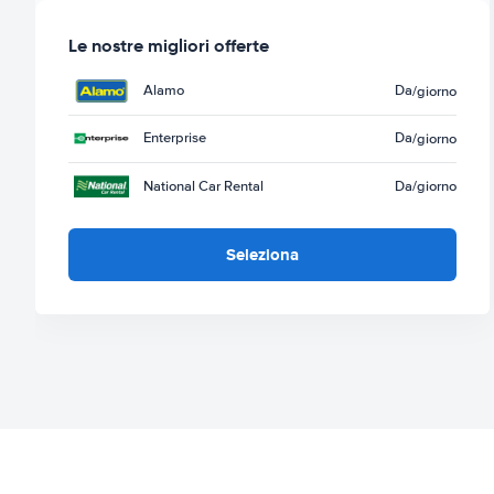
Le nostre migliori offerte
Alamo
Da
/giorno
Enterprise
Da
/giorno
National Car Rental
Da
/giorno
Seleziona