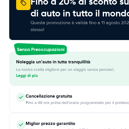
Fino a 20% di sconto su
di auto in tutto il mond
Questa promozione è valida fino a 11 agosto 202
stesso!
Senza Preoccupazioni
Noleggia un’auto in tutta tranquillità
La nostra scelta migliore per un viaggio senza pensieri.
Leggi di più
Cancellazione
gratuita
Fino a 48 ore prima dell'orario programmato per il preliev
Miglior prezzo garantito