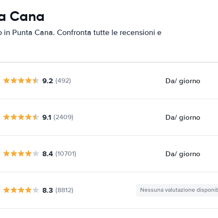
ta Cana
to in Punta Cana. Confronta tutte le recensioni e
9.2
Da
/ giorno
(492)
9.1
Da
/ giorno
(2409)
8.4
Da
/ giorno
(10701)
8.3
(8812)
Nessuna valutazione disponib