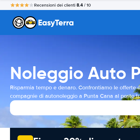
8.4
Recensioni dei clienti
/ 10
Noleggio Auto 
Risparmia tempo e denaro. Confrontiamo le offerte d
compagnie di autonoleggio a Punta Cana al posto t