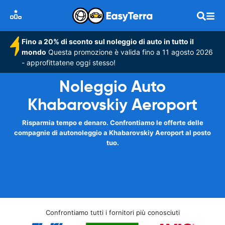
Fino a 20% di sconto sul noleggio di auto in tutto il
mondo
Questa promozione è valida fino a 11 agosto 2026
- approfittatene oggi stesso!
Noleggio Auto
Khabarovskiy Aeroport
Risparmia tempo e denaro. Confrontiamo le offerte delle
compagnie di autonoleggio a Khabarovskiy Aeroport al posto
tuo.
Confrontiamo tutti i fornitori più conosciuti