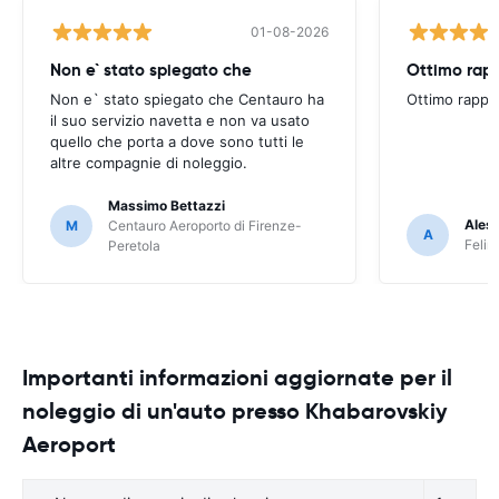
01-08-2026
Non e` stato spiegato che
Ottimo rapp
Non e` stato spiegato che Centauro ha
Ottimo rappo
il suo servizio navetta e non va usato
quello che porta a dove sono tutti le
altre compagnie di noleggio.
Massimo Bettazzi
Ales
M
Centauro Aeroporto di Firenze-
A
Felir
Peretola
Importanti informazioni aggiornate per il
noleggio di un'auto presso Khabarovskiy
Aeroport