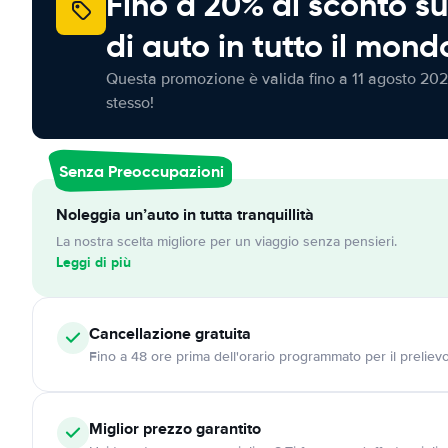
Fino a 20% di sconto su
di auto in tutto il mond
Questa promozione è valida fino a 11 agosto 202
stesso!
Senza Preoccupazioni
Noleggia un’auto in tutta tranquillità
La nostra scelta migliore per un viaggio senza pensieri.
Leggi di più
Cancellazione
gratuita
Fino a 48 ore prima dell'orario programmato per il preliev
Miglior prezzo garantito