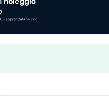
l noleggio
o
6 - approfittatene oggi
o