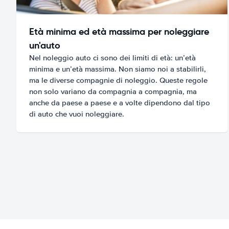
Età minima ed età massima per noleggiare
un'auto
Nel noleggio auto ci sono dei limiti di età: un’età
minima e un’età massima. Non siamo noi a stabilirli,
ma le diverse compagnie di noleggio. Queste regole
non solo variano da compagnia a compagnia, ma
anche da paese a paese e a volte dipendono dal tipo
di auto che vuoi noleggiare.