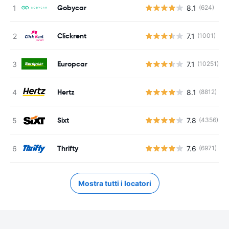
Gobycar
8.1
(624)
Clickrent
7.1
(1001)
Europcar
7.1
(10251)
Hertz
8.1
(8812)
Sixt
7.8
(4356)
Thrifty
7.6
(6971)
Mostra tutti i locatori