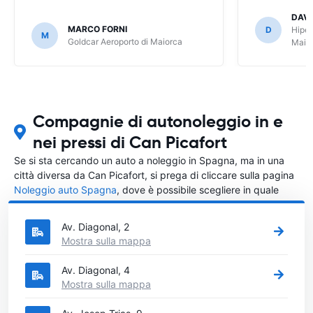
Easyterra i no
DAVI
liscio. Grazie
MARCO FORNI
D
Hiper
M
bene
Goldcar Aeroporto di Maiorca
Maio
Compagnie di autonoleggio in e
nei pressi di Can Picafort
Se si sta cercando un auto a noleggio in Spagna, ma in una
città diversa da Can Picafort, si prega di cliccare sulla pagina
Noleggio auto Spagna
, dove è possibile scegliere in quale
città in Spagna si vuole noleggiare l'auto.
Av. Diagonal, 2
Mostra sulla mappa
Av. Diagonal, 4
Mostra sulla mappa