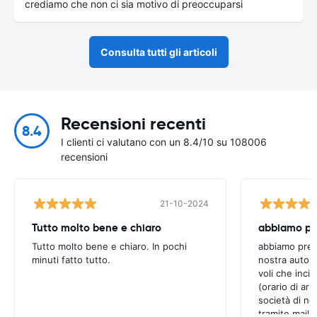
crediamo che non ci sia motivo di preoccuparsi
Consulta tutti gli articoli
Recensioni recenti
8.4
I clienti ci valutano con un 8.4/10 su 108006
recensioni
21-10-2024
Tutto molto bene e chiaro
Tutto molto bene e chiaro. In pochi
abbiamo preno
minuti fatto tutto.
nostra auto,
voli che inci
(orario di arri
società di no
tramite mail 