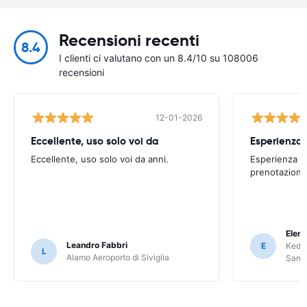
Recensioni recenti
8.4
I clienti ci valutano con un 8.4/10 su 108006
recensioni
12-01-2026
Eccellente, uso solo voi da
Eccellente, uso solo voi da anni.
Esperienza po
prenotazione
Elena
Leandro Fabbri
E
Keddy
L
Alamo Aeroporto di Siviglia
Sant