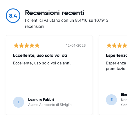
Recensioni recenti
8.4
I clienti ci valutano con un 8.4/10 su 107913
recensioni
12-01-2026
Eccellente, uso solo voi da
Eccellente, uso solo voi da anni.
Esperienza po
prenotazione
Elena
Leandro Fabbri
E
Keddy
L
Alamo Aeroporto di Siviglia
Sant