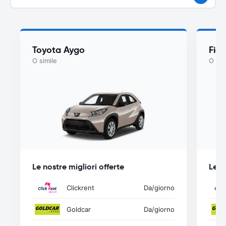
Toyota Aygo
Fiat
O simile
O sim
Le nostre migliori offerte
Le n
Clickrent
Da
/giorno
Goldcar
Da
/giorno